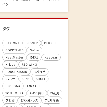
イク
タグ
DAYTONA
DEGNER
DEUS
GOODTIMES
GoPro
HeatMaster
IDEAL
Kaedear
Kriega
RED WING
ROUGH&ROAD
RSタイチ
Rカフェ
SENA
SHOEI
SurLuster
TANAX
YOSHIMURA
いちご狩り
お花見
びわ湖
びわ湖テラス
アヒル隊長