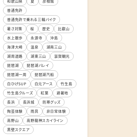
和歌山県
夏
彦根城
普通免許
普通免許で乗れる三輪バイク
暑さ対策
桜
歴史
比叡山
水上散歩
永源寺
沖島
海津大崎
温泉
湖南三山
湖周道路
湖東三山
滋賀観光
琵琶湖
琵琶湖バレイ
琵琶湖一周
琵琶湖汽船
白ひげSUP
白元アース
竹生島
竹生島クルーズ
紅葉
避暑地
長浜
長浜城
防寒グッズ
陶芸体験
雨具
非日常体験
高野山
高野龍神スカイライン
黒壁スクエア