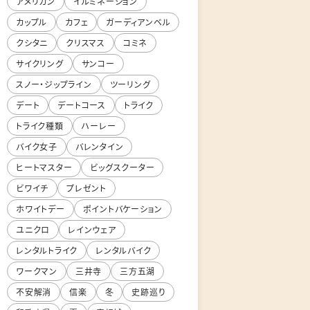
アメリカン
イルミネーション
カップル
カフェ
ガーディアンベル
クシタニ
クリスマス
コミネ
サイクリング
サンコー
スノー・ジップライン
ツーリング
デート
デートコース
トライク
トライク種類
ハーレー
バイク女子
バレンタイン
ヒートマスター
ビッグスクーター
ビワイチ
プレゼント
ホワイトデー
ポイントバケーション
ユニクロ
レインウェア
レンタルトライク
レンタルバイク
ワークマン
三井寺
三方五湖
不安解消
信楽
冬
史跡巡り