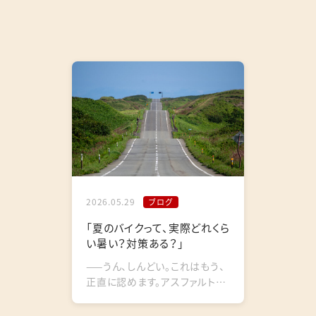
2026.05.29
ブログ
「夏のバイクって、実際どれくら
い暑い？対策ある？」
——うん、しんどい。これはもう、
正直に認めます。アスファルトの
照り返し、エンジンの熱気、信号
待ちの灼熱地獄。バイクショッ...