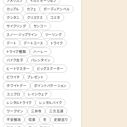
アメリカン
イルミネーション
カップル
カフェ
ガーディアンベル
クシタニ
クリスマス
コミネ
サイクリング
サンコー
スノー・ジップライン
ツーリング
デート
デートコース
トライク
トライク種類
ハーレー
バイク女子
バレンタイン
ヒートマスター
ビッグスクーター
ビワイチ
プレゼント
ホワイトデー
ポイントバケーション
ユニクロ
レインウェア
レンタルトライク
レンタルバイク
ワークマン
三井寺
三方五湖
不安解消
信楽
冬
史跡巡り