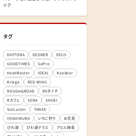
イク
タグ
DAYTONA
DEGNER
DEUS
GOODTIMES
GoPro
HeatMaster
IDEAL
Kaedear
Kriega
RED WING
ROUGH&ROAD
RSタイチ
Rカフェ
SENA
SHOEI
SurLuster
TANAX
YOSHIMURA
いちご狩り
お花見
びわ湖
びわ湖テラス
アヒル隊長