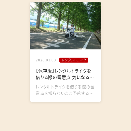
び...
ー...
2026.03.03
レンタルトライク
【保存版】レンタルトライクを
借りる際の留意点 気になるこ
と・知っておくべ…
レンタルトライクを借りる際の留
意点を知らないまま予約する
と、「思っていたのと違う」と後悔
する可能性があります。レンタル
に...