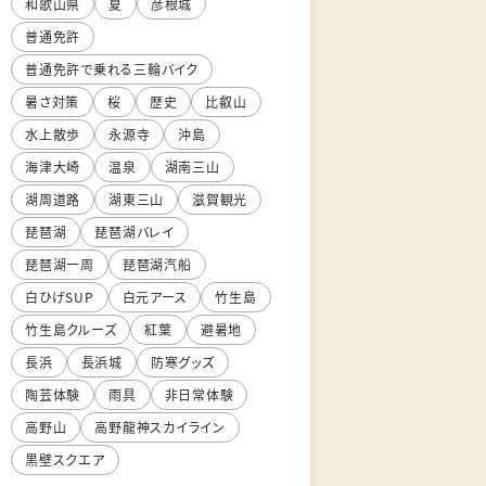
和歌山県
夏
彦根城
普通免許
普通免許で乗れる三輪バイク
暑さ対策
桜
歴史
比叡山
水上散歩
永源寺
沖島
海津大崎
温泉
湖南三山
湖周道路
湖東三山
滋賀観光
琵琶湖
琵琶湖バレイ
琵琶湖一周
琵琶湖汽船
白ひげSUP
白元アース
竹生島
竹生島クルーズ
紅葉
避暑地
長浜
長浜城
防寒グッズ
陶芸体験
雨具
非日常体験
高野山
高野龍神スカイライン
黒壁スクエア