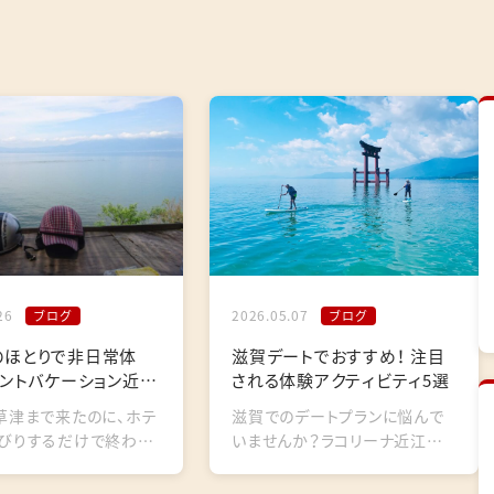
26
2026.05.07
ブログ
ブログ
のほとりで非日常体
滋賀デートでおすすめ！ 注目
イントバケーション近江
される体験アクティビティ5選
×レンタルト…
草津まで来たのに、ホテ
滋賀でのデートプランに悩んで
びりするだけで終わっ
いませんか？ラコリーナ近江八
た——そんなの、もった
幡、白髭神社、メタセコイア並木
すよね。 ポイントバケ
——定番スポットはどれも素晴ら