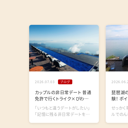
2026.07.03
2026.06.
ブログ
カップルの非日常デート 普通
琵琶湖
免許で行くトライク×びわ湖テ
験！ ポ
ラス
びわ湖
「いつもと違うデートがしたい」
せっかく
「記憶に残る非日常デートを楽
ルでのん
しみたい」——そんな二人におす
てしまっ
すめなのが、レンタルトライクで
いないで