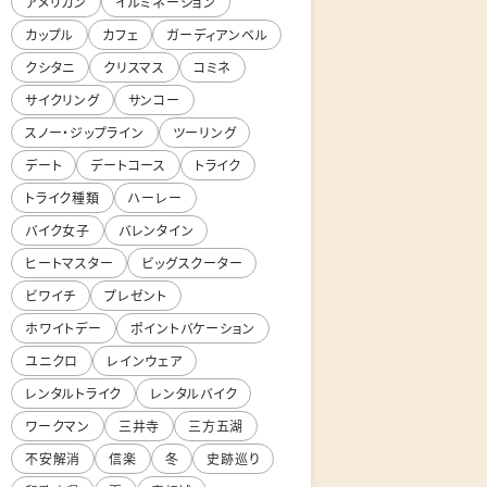
アメリカン
イルミネーション
カップル
カフェ
ガーディアンベル
クシタニ
クリスマス
コミネ
サイクリング
サンコー
スノー・ジップライン
ツーリング
デート
デートコース
トライク
トライク種類
ハーレー
バイク女子
バレンタイン
ヒートマスター
ビッグスクーター
ビワイチ
プレゼント
ホワイトデー
ポイントバケーション
ユニクロ
レインウェア
レンタルトライク
レンタルバイク
ワークマン
三井寺
三方五湖
不安解消
信楽
冬
史跡巡り