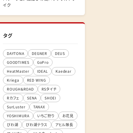
イク
タグ
DAYTONA
DEGNER
DEUS
GOODTIMES
GoPro
HeatMaster
IDEAL
Kaedear
Kriega
RED WING
ROUGH&ROAD
RSタイチ
Rカフェ
SENA
SHOEI
SurLuster
TANAX
YOSHIMURA
いちご狩り
お花見
びわ湖
びわ湖テラス
アヒル隊長