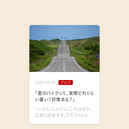
2026.05.29
ブログ
「夏のバイクって、実際どれくら
い暑い？対策ある？」
——うん、しんどい。これはもう、
正直に認めます。アスファルトの
照り返し、エンジンの熱気、信号
待ちの灼熱地獄。バイクショッ...