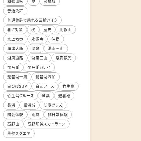
和歌山県
夏
彦根城
普通免許
普通免許で乗れる三輪バイク
暑さ対策
桜
歴史
比叡山
水上散歩
永源寺
沖島
海津大崎
温泉
湖南三山
湖周道路
湖東三山
滋賀観光
琵琶湖
琵琶湖バレイ
琵琶湖一周
琵琶湖汽船
白ひげSUP
白元アース
竹生島
竹生島クルーズ
紅葉
避暑地
長浜
長浜城
防寒グッズ
陶芸体験
雨具
非日常体験
高野山
高野龍神スカイライン
黒壁スクエア