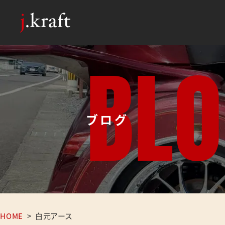
B
L
O
ブログ
HOME
>
白元アース