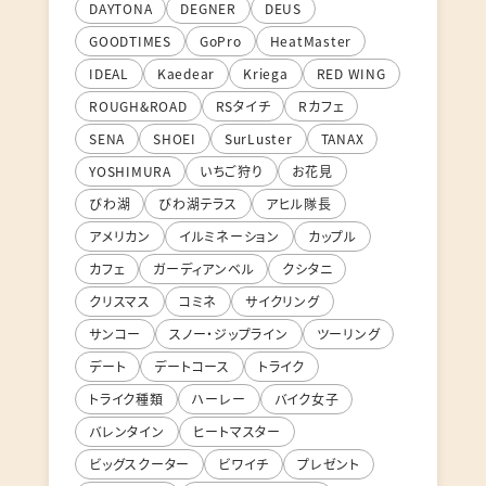
DAYTONA
DEGNER
DEUS
GOODTIMES
GoPro
HeatMaster
IDEAL
Kaedear
Kriega
RED WING
ROUGH&ROAD
RSタイチ
Rカフェ
SENA
SHOEI
SurLuster
TANAX
YOSHIMURA
いちご狩り
お花見
びわ湖
びわ湖テラス
アヒル隊長
アメリカン
イルミネーション
カップル
カフェ
ガーディアンベル
クシタニ
クリスマス
コミネ
サイクリング
サンコー
スノー・ジップライン
ツーリング
デート
デートコース
トライク
トライク種類
ハーレー
バイク女子
バレンタイン
ヒートマスター
ビッグスクーター
ビワイチ
プレゼント