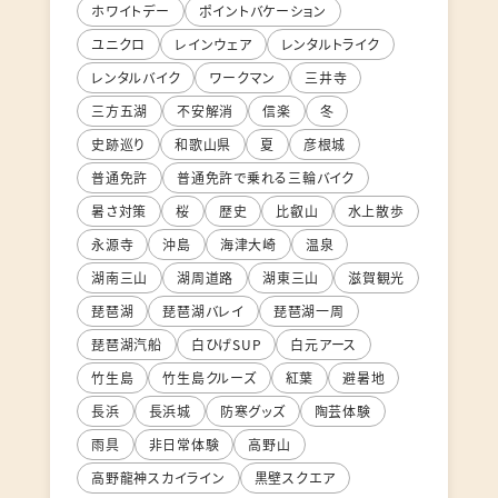
ホワイトデー
ポイントバケーション
ユニクロ
レインウェア
レンタルトライク
レンタルバイク
ワークマン
三井寺
三方五湖
不安解消
信楽
冬
史跡巡り
和歌山県
夏
彦根城
普通免許
普通免許で乗れる三輪バイク
暑さ対策
桜
歴史
比叡山
水上散歩
永源寺
沖島
海津大崎
温泉
湖南三山
湖周道路
湖東三山
滋賀観光
琵琶湖
琵琶湖バレイ
琵琶湖一周
琵琶湖汽船
白ひげSUP
白元アース
竹生島
竹生島クルーズ
紅葉
避暑地
長浜
長浜城
防寒グッズ
陶芸体験
雨具
非日常体験
高野山
高野龍神スカイライン
黒壁スクエア