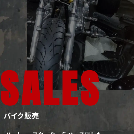
S
A
L
E
S
バイク販売