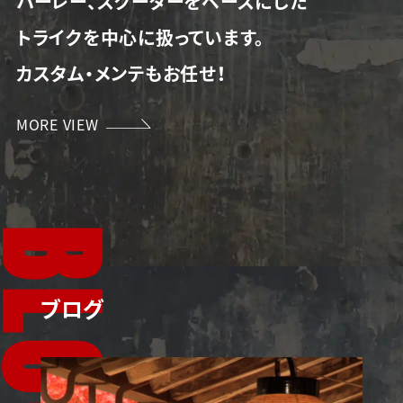
ハーレー、スクーターをベースにした
トライクを中心に扱っています。
カスタム・メンテもお任せ！
MORE VIEW
B
L
ブログ
O