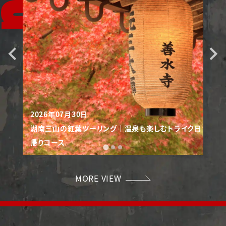
G
2026年07月30日
湖南三山の紅葉ツーリング｜温泉も楽しむトライク日
20
帰りコース
湖東
MORE VIEW