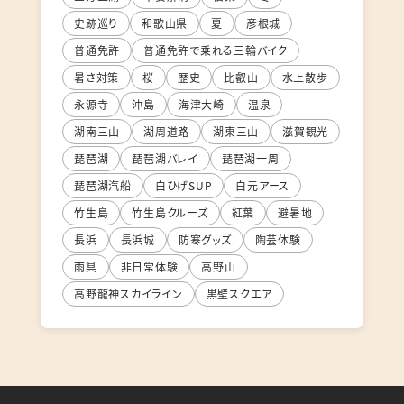
史跡巡り
和歌山県
夏
彦根城
普通免許
普通免許で乗れる三輪バイク
暑さ対策
桜
歴史
比叡山
水上散歩
永源寺
沖島
海津大崎
温泉
湖南三山
湖周道路
湖東三山
滋賀観光
琵琶湖
琵琶湖バレイ
琵琶湖一周
琵琶湖汽船
白ひげSUP
白元アース
竹生島
竹生島クルーズ
紅葉
避暑地
長浜
長浜城
防寒グッズ
陶芸体験
雨具
非日常体験
高野山
高野龍神スカイライン
黒壁スクエア