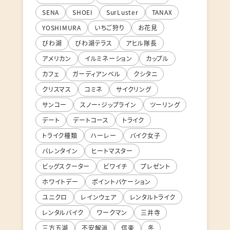
SENA
SHOEI
SurLuster
TANAX
YOSHIMURA
いちご狩り
お花見
びわ湖
びわ湖テラス
アヒル隊長
アメリカン
イルミネーション
カップル
カフェ
ガーディアンベル
クシタニ
クリスマス
コミネ
サイクリング
サンコー
スノー・ジップライン
ツーリング
デート
デートコース
トライク
トライク種類
ハーレー
バイク女子
バレンタイン
ヒートマスター
ビッグスクーター
ビワイチ
プレゼント
ホワイトデー
ポイントバケーション
ユニクロ
レインウェア
レンタルトライク
レンタルバイク
ワークマン
三井寺
三方五湖
不安解消
信楽
冬