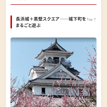
長浜城＋黒壁スクエア――城下町を
Top ↑
まるごと遊ぶ