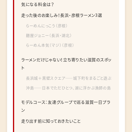
気になる料金は？
走った後のお楽しみ！長浜・彦根ラーメン3選
らーめんにっこう（彦根）
麺屋ジョニー（長浜・湖北）
らーめん本気（マジ）（彦根）
ラーメンだけじゃない！立ち寄りたい滋賀のスポッ
ト
長浜城＋黒壁スクエア――城下町をまるごと遊ぶ
沖島――日本でただひとつ、湖に浮かぶ漁師の島
モデルコース：友達グループで巡る滋賀一日プラ
ン
走り出す前に知っておきたいこと