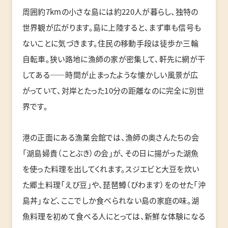
周囲約7kmの小さな島には約220人が暮らし、独特の
世界観が広がります。島に上陸すると、まず車も信号も
ないことに気づきます。住民の移動手段は徒歩か三輪
自転車。狭い路地に漁師の家が密集して、軒先に網が干
してある――時間が止まったような懐かしい風景が広
がっていて、対岸とたった10分の距離なのに完全に別世
界です。
港の正面にある漁業会館では、漁師の奥さんたちの会
「湖島婦貴（ことぶき）の会」が、その日に揚がった湖魚
を使った料理を出してくれます。スジエビと大豆を炊い
た郷土料理「えび豆」や、琵琶鱒（びわます）をのせた「沖
島丼」など、ここでしか食べられない島の家庭の味。湖
魚料理を初めて食べる人にとっては、新鮮な体験になる