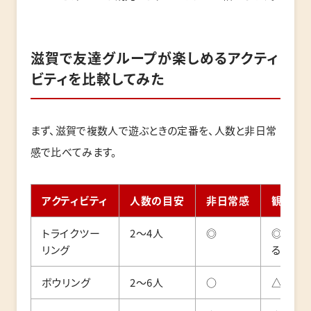
滋賀で友達グループが楽しめるアクティ
ビティを比較してみた
まず、滋賀で複数人で遊ぶときの定番を、人数と非日常
感で比べてみます。
アクティビティ
人数の目安
非日常感
観光・
トライクツー
2〜4人
◎
◎（移
リング
る）
ボウリング
2〜6人
○
△