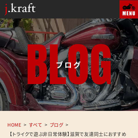
B
L
O
G
ブログ
HOME
>
すべて
>
ブログ
>
【トライクで遊ぶ非日常体験】滋賀で友達同士におすすめ