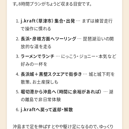
す。8時間プランがちょうど収まる目安です。
j.kraft（草津市）集合・出発
… まずは練習走行
で操作に慣れる
長浜・彦根方面へツーリング
… 琵琶湖沿いの開
放的な道を走る
ラーメンでランチ
… にっこう・ジョニー・本気など
好みの一杯を
長浜城＋黒壁スクエアで街歩き
… 城と城下町を
散策、お土産探しも
堀切港から沖島へ（時間に余裕があれば）
… 湖
の離島で非日常体験
j.kraftへ戻って返却・解散
沖島まで足を伸ばすとやや駆け足になるので、ゆっくり